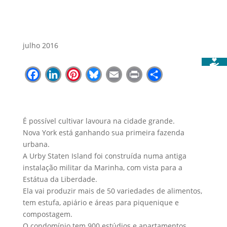
julho 2016
Facebook
LinkedIn
Pinterest
Bluesky
Email
Print
Share
É possível cultivar lavoura na cidade grande.
Nova York está ganhando sua primeira fazenda
urbana.
A Urby Staten Island foi construída numa antiga
instalação militar da Marinha, com vista para a
Estátua da Liberdade.
Ela vai produzir mais de 50 variedades de alimentos,
tem estufa, apiário e áreas para piquenique e
compostagem.
O condomínio tem 900 estúdios e apartamentos.