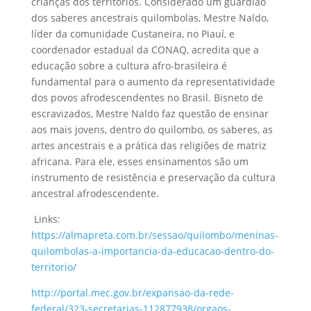
crianças dos territórios. Considerado um guardião
dos saberes ancestrais quilombolas, Mestre Naldo,
líder da comunidade Custaneira, no Piauí, e
coordenador estadual da CONAQ, acredita que a
educação sobre a cultura afro-brasileira é
fundamental para o aumento da representatividade
dos povos afrodescendentes no Brasil. Bisneto de
escravizados, Mestre Naldo faz questão de ensinar
aos mais jovens, dentro do quilombo, os saberes, as
artes ancestrais e a prática das religiões de matriz
africana. Para ele, esses ensinamentos são um
instrumento de resistência e preservação da cultura
ancestral afrodescendente.
Links:
https://almapreta.com.br/sessao/quilombo/meninas-
quilombolas-a-importancia-da-educacao-dentro-do-
territorio/
http://portal.mec.gov.br/expansao-da-rede-
federal/323-secretarias-112877938/orgaos-