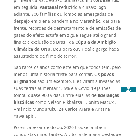
primeira curva, descaso público com o
coronavírus
;
em seguida,
Pantanal
reduzido a cinzas; logo
adiante, 800 famílias quilombolas ameaçadas de
despejo em plena pandemia no Maranhão; daí para
frente, recordes de desmatamento e de emissões de
gases do efeito estufa em zigue-zague até o grand
finale: a exclusão do Brasil da
Cúpula da Ambição
Climática da ONU
. Deu para ouvir daí a gargalhada
assustadora de filme de terror?
São raros os anos como este em que todos têm, pelo
menos, uma história triste para contar. Os
povos
originários
são um exemplo. Eles viram a invasão às
suas terras aumentar 135% e a Covid-19 já lhes
tomou quase 900 vidas. Entre elas, as de
lideranças
históricas
como Nelson Rikbaktsa, Dionito Macuxi,
Amâncio Munduruku, Zé Carlos Arara e Aritana
Yawalapiti.
Porém, apesar de doído, 2020 trouxe também
conquistas importantes. A vitória de maior destaque