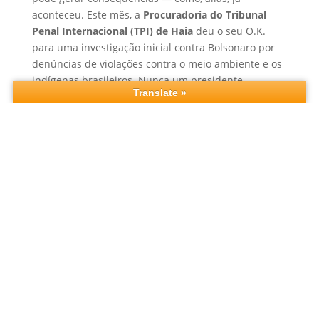
aconteceu. Este mês, a
Procuradoria do Tribunal
Penal Internacional (TPI) de Haia
deu o seu O.K.
para uma investigação inicial contra Bolsonaro por
denúncias de violações contra o meio ambiente e os
indígenas brasileiros. Nunca um presidente
brasileiro tinha chegado a este estágio. E a primeira
vez, como dizem por aí, a gente nunca esquece.
Brincadeiras à parte, é certo que 2020 será menos
lembrado pelas coisas boas do que pelas péssimas
lembranças que deixa. Mas nem tudo que aconteceu
nos últimos 12 meses precisa ir direto para a lata de
lixo. Veja, por exemplo, o caso do nosso guru
Ailton
Krenak
, escolhido em setembro “intelectual do ano”
pelo
prêmio Juca Pato
, da
União Brasileira de
Escritores
. Com a honraria, ele se junta a nomes
como Carlos Drummond de Andrade, Sérgio Buarque
de Hollanda e Dom Paulo Evaristo Arns. Todos
pensadores com uma ideia de Brasil muito diferente