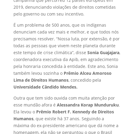
campanha que percorreu 12 países europeus em
2019, denunciando violações de direitos cometidas
pelo governo ou com seu incentivo.
É um problema de 500 anos, que os indígenas
denunciam cada vez mais e melhor, e que todos nós
precisamos resolver. “Nossa luta, por extensão, é por
todas as pessoas que vivem neste planeta durante
este tempo de crise climática”, disse
Sonia Guajajara
,
coordenadora executiva da Apib, em agradecimento
pela honraria concedida à entidade. Este ano, Sonia
também levou sozinha o
Prêmio Alceu Amoroso
Lima de Direitos Humanos
, concedido pela
Universidade Cândido Mendes.
Outra que tem sido ouvida com muita atenção por
esse mundão afora é
Alessandra Korap Munduruku
.
Ela levou o
Prêmio Robert F. Kennedy de Direitos
Humanos
, que existe há 37 anos. Seguindo a
máxima do ex-presidente americano que dá nome a
homenagem, ela não se perguntou o que o Brasil