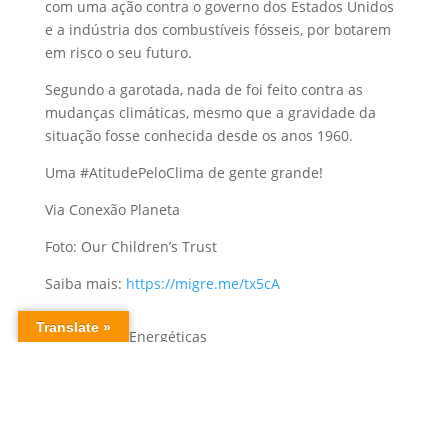
com uma ação contra o governo dos Estados Unidos
e a indústria dos combustíveis fósseis, por botarem
em risco o seu futuro.
Segundo a garotada, nada de foi feito contra as
mudanças climáticas, mesmo que a gravidade da
situação fosse conhecida desde os anos 1960.
Uma ‪#‎AtitudePeloClima‬ de gente grande!
Via Conexão Planeta
Foto: Our Children’s Trust
Saiba mais:
https://migre.me/tx5cA
Alternativas Energéticas
Feito com amor pela
Chama7.com
.
❤️