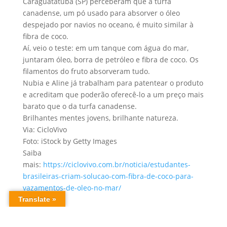
Caraguatatuba (SP) perceberam que a turfa
canadense, um pó usado para absorver o óleo
despejado por navios no oceano, é muito similar à
fibra de coco.
Aí, veio o teste: em um tanque com água do mar,
juntaram óleo, borra de petróleo e fibra de coco. Os
filamentos do fruto absorveram tudo.
Nubia e Aline já trabalham para patentear o produto
e acreditam que poderão oferecê-lo a um preço mais
barato que o da turfa canadense.
Brilhantes mentes jovens, brilhante natureza.
Via: CicloVivo
Foto: iStock by Getty Images
Saiba
mais:
https://ciclovivo.com.br/noticia/estudantes-
brasileiras-criam-solucao-com-fibra-de-coco-para-
vazamentos-de-oleo-no-mar/
Alternativas Energéticas