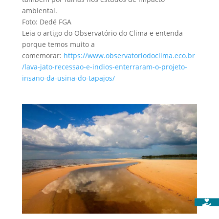
ambiental.
Foto: Dedé FGA
Leia o artigo do Observatório do Clima e entenda
porque temos muito a
comemorar:
https://www.observatoriodoclima.eco.br
/lava-jato-recessao-e-indios-enterraram-o-projeto-
insano-da-usina-do-tapajos/