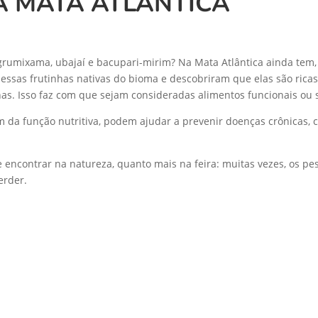
A MATA ATLÂNTICA
), grumixama, ubajaí e bacupari-mirim? Na Mata Atlântica ainda t
essas frutinhas nativas do bioma e descobriram que elas são ricas
lhas. Isso faz com que sejam consideradas alimentos funcionais ou
m da função nutritiva, podem ajudar a prevenir doenças crônicas,
se encontrar na natureza, quanto mais na feira: muitas vezes, os p
erder.