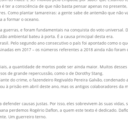
ém é ter a consciência de que não basta pensar apenas no presente,
res. Como plantar tamareiras: a gente sabe de antemão que não va
a a formar o oceano.
e a guerras, e foram fundamentais na conquista do voto universal
ão ambiental bateu à porta. É a causa principal desta era.
rasil. Pelo segundo ano consecutivo o país foi apontado como o qu
sinadas em 2017 – os números referentes a 2018 ainda não foram 
ais, a quantidade de mortos pode ser ainda maior. Muitos desses 
casos de grande repercussão, como o de Dorothy Stang.
nte do crime, o fazendeiro Regivaldo Pereira Galvão, condenado a 
oltou à prisão em abril deste ano, mas os antigos colaboradores da
defender causas justas. Por isso, eles sobrevivem às suas vidas, 
ana perdemos Rogério Daflon, a quem este texto é dedicado. Daflo
nte. Um guerreiro terno.