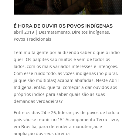
É HORA DE OUVIR OS POVOS INDÍGENAS
abril 2019
|
Desmatamento
,
Direitos indígenas
,
Povos Tradicionais
Tem muita gente por aí dizendo saber o que o índio
quer. Os palpites são muitos e vêm de todos os
lados, com os mais variados interesses e intenções.
Com esse ruído todo, as vozes indígenas (no plural,
já que são múltiplas) acabam abafadas. Neste Abril
Indígena, então, que tal começar a dar ouvidos aos
próprios índios para saber quais são as suas
demandas verdadeiras?
Entre os dias 24 e 26, lideranças de povos de todo o
país vão se reunir no 15° Acampamento Terra Livre,
em Brasília, para defender a manutenção e
ampliação dos seus direitos.