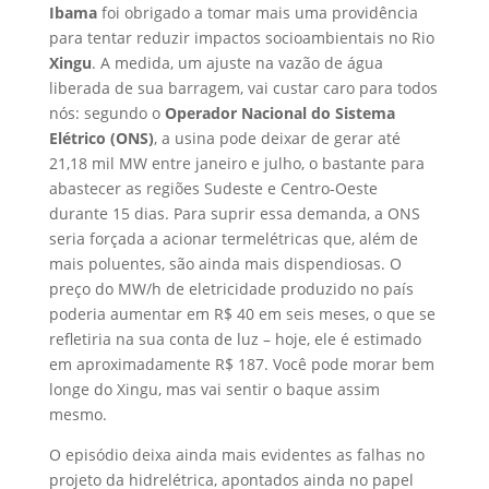
Ibama
foi obrigado a tomar mais uma providência
para tentar reduzir impactos socioambientais no Rio
Xingu
. A medida, um ajuste na vazão de água
liberada de sua barragem, vai custar caro para todos
nós: segundo o
Operador Nacional do Sistema
Elétrico (ONS)
, a usina pode deixar de gerar até
21,18 mil MW entre janeiro e julho, o bastante para
abastecer as regiões Sudeste e Centro-Oeste
durante 15 dias. Para suprir essa demanda, a ONS
seria forçada a acionar termelétricas que, além de
mais poluentes, são ainda mais dispendiosas. O
preço do MW/h de eletricidade produzido no país
poderia aumentar em R$ 40 em seis meses, o que se
refletiria na sua conta de luz – hoje, ele é estimado
em aproximadamente R$ 187. Você pode morar bem
longe do Xingu, mas vai sentir o baque assim
mesmo.
O episódio deixa ainda mais evidentes as falhas no
projeto da hidrelétrica, apontados ainda no papel