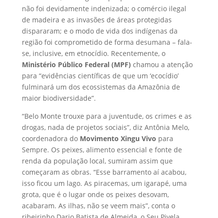
não foi devidamente indenizada; o comércio ilegal
de madeira e as invasões de áreas protegidas
dispararam; e o modo de vida dos indígenas da
região foi comprometido de forma desumana – fala-
se, inclusive, em etnocídio. Recentemente, o
Ministério Público Federal (MPF)
chamou a atenção
para “evidências científicas de que um ‘ecocídio’
fulminará um dos ecossistemas da Amazônia de
maior biodiversidade”.
“Belo Monte trouxe para a juventude, os crimes e as
drogas, nada de projetos sociais”, diz Antônia Melo,
coordenadora do
Movimento Xingu Vivo
para
Sempre. Os peixes, alimento essencial e fonte de
renda da população local, sumiram assim que
começaram as obras. “Esse barramento aí acabou,
isso ficou um lago. As piracemas, um igarapé, uma
grota, que é o lugar onde os peixes desovam,
acabaram. As ilhas, não se veem mais”, conta o
ribeirinho Dario Batista de Almeida, o Seu Pivela.