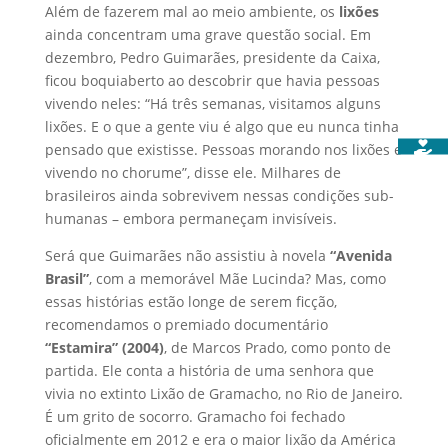
Além de fazerem mal ao meio ambiente, os
lixões
ainda concentram uma grave questão social. Em
dezembro, Pedro Guimarães, presidente da Caixa,
ficou boquiaberto ao descobrir que havia pessoas
vivendo neles: “Há três semanas, visitamos alguns
lixões. E o que a gente viu é algo que eu nunca tinha
pensado que existisse. Pessoas morando nos lixões e
vivendo no chorume”, disse ele. Milhares de
brasileiros ainda sobrevivem nessas condições sub-
humanas – embora permaneçam invisíveis.
Será que Guimarães não assistiu à novela
“Avenida
Brasil”
, com a memorável Mãe Lucinda? Mas, como
essas histórias estão longe de serem ficção,
recomendamos o premiado documentário
“Estamira” (2004)
, de Marcos Prado, como ponto de
partida. Ele conta a história de uma senhora que
vivia no extinto Lixão de Gramacho, no Rio de Janeiro.
É um grito de socorro. Gramacho foi fechado
oficialmente em 2012 e era o maior lixão da América