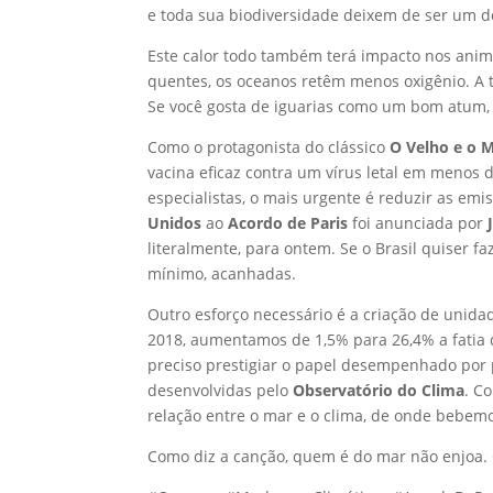
e toda sua biodiversidade deixem de ser um 
Este calor todo também terá impacto nos anima
quentes, os oceanos retêm menos oxigênio. A t
Se você gosta de iguarias como um bom atum, 
Como o protagonista do clássico
O Velho e o 
vacina eficaz contra um vírus letal em menos d
especialistas, o mais urgente é reduzir as em
Unidos
ao
Acordo de Paris
foi anunciada por
literalmente, para ontem. Se o Brasil quiser 
mínimo, acanhadas.
Outro esforço necessário é a criação de unid
2018, aumentamos de 1,5% para 26,4% a fatia d
preciso prestigiar o papel desempenhado por 
desenvolvidas pelo
Observatório do Clima
. C
relação entre o mar e o clima, de onde bebem
Como diz a canção, quem é do mar não enjoa. 