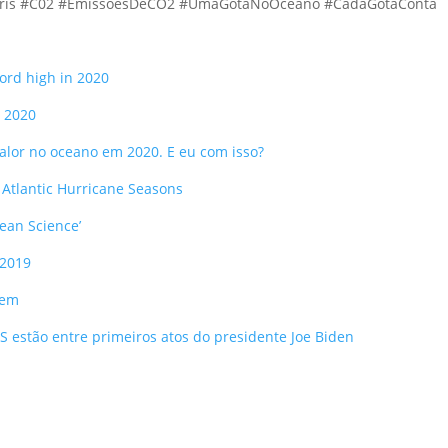
aris #C02 #EmissõesDeCO2 #UmaGotaNoOceano #CadaGotaConta
ord high in 2020
 2020
alor no oceano em 2020. E eu com isso?
 Atlantic Hurricane Seasons
ean Science’
 2019
lem
 estão entre primeiros atos do presidente Joe Biden