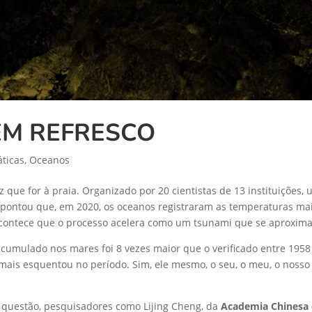
M REFRESCO
ticas
,
Oceanos
 que for à praia. Organizado por 20 cientistas de 13 instituições
pontou que, em 2020, os oceanos registraram as temperaturas mai
Acontece que o processo acelera como um tsunami que se aproxima
acumulado nos mares foi 8 vezes maior que o verificado entre 195
mais esquentou no período. Sim, ele mesmo, o seu, o meu, o nosso
questão, pesquisadores como Lijing Cheng, da
Academia Chinesa 