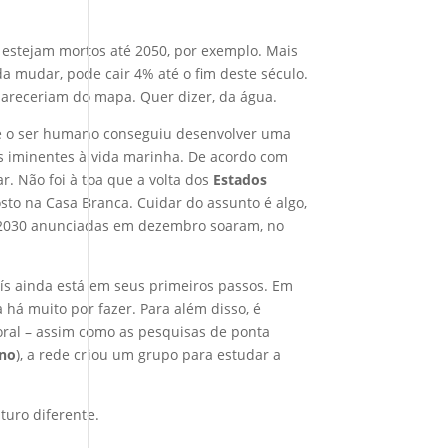
a estejam mortos até 2050, por exemplo. Mais
a mudar, pode cair 4% até o fim deste século.
pareceriam do mapa. Quer dizer, da água.
Se o ser humano conseguiu desenvolver uma
cos iminentes à vida marinha. De acordo com
. Não foi à toa que a volta dos
Estados
sto na Casa Branca. Cuidar do assunto é algo,
ara 2030 anunciadas em dezembro soaram, no
ís ainda está em seus primeiros passos. Em
há muito por fazer. Para além disso, é
oral – assim como as pesquisas de ponta
no
), a rede criou um grupo para estudar a
turo diferente.