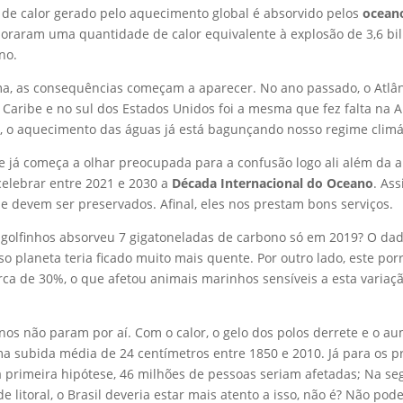
de calor gerado pelo aquecimento global é absorvido pelos
ocean
rporaram uma quantidade de calor equivalente à explosão de 3,6 
no.
ma, as consequências começam a aparecer. No ano passado, o Atlân
 Caribe e no sul dos Estados Unidos foi a mesma que fez falta n
ja, o aquecimento das águas já está bagunçando nosso regime climá
já começa a olhar preocupada para a confusão logo ali além da are
celebrar entre 2021 e 2030 a
Década Internacional do Oceano
. As
e devem ser preservados. Afinal, eles nos prestam bons serviços.
e golfinhos absorveu 7 gigatoneladas de carbono só em 2019? O da
so planeta teria ficado muito mais quente. Por outro lado, este po
erca de 30%, o que afetou animais marinhos sensíveis a esta varia
os não param por aí. Com o calor, o gelo dos polos derrete e o a
ma subida média de 24 centímetros entre 1850 e 2010. Já para os 
a primeira hipótese, 46 milhões de pessoas seriam afetadas; Na s
e litoral, o Brasil deveria estar mais atento a isso, não é? Não pod