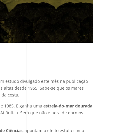
, um estudo divulgado este mês na publicação
s altas desde 1955. Sabe-se que os mares
 da costa.
8 e 1985. E ganha uma
estrela-do-mar dourada
 Atlântico. Será que não é hora de darmos
de Ciências
, apontam o efeito estufa como