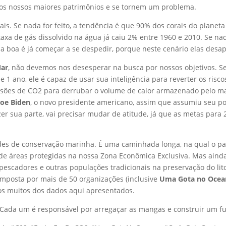
dos nossos maiores patrimônios e se tornem um problema.
is. Se nada for feito, a tendência é que 90% dos corais do planet
axa de gás dissolvido na água já caiu 2% entre 1960 e 2010. Se nad
a boa é já começar a se despedir, porque neste cenário elas desa
Mar
, não devemos nos desesperar na busca por nossos objetivos. 
e 1 ano, ele é capaz de usar sua inteligência para reverter os ris
issões de CO2 para derrubar o volume de calor armazenado pelo mar
Joe Biden
, o novo presidente americano, assim que assumiu seu po
fazer sua parte, vai precisar mudar de atitude, já que as metas p
ades de conservação marinha. É uma caminhada longa, na qual o pa
e áreas protegidas na nossa Zona Econômica Exclusiva. Mas ainda 
pescadores e outras populações tradicionais na preservação do lit
omposta por mais de 50 organizações (inclusive
Uma Gota no Ocea
os muitos dos dados aqui apresentados.
Cada um é responsável por arregaçar as mangas e construir um fu