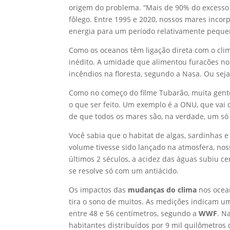
origem do problema. “Mais de 90% do excesso 
fôlego. Entre 1995 e 2020, nossos mares inco
energia para um período relativamente peque
Como os oceanos têm ligação direta com o cli
inédito. A umidade que alimentou furacões no
incêndios na floresta, segundo a Nasa. Ou se
Como no começo do filme Tubarão, muita gente 
o que ser feito. Um exemplo é a ONU, que vai 
de que todos os mares são, na verdade, um só 
Você sabia que o habitat de algas, sardinhas 
volume tivesse sido lançado na atmosfera, nos
últimos 2 séculos, a acidez das águas subiu c
se resolve só com um antiácido.
Os impactos das
mudanças do clima
nos ocean
tira o sono de muitos. As medições indicam u
entre 48 e 56 centímetros, segundo a
WWF
. N
habitantes distribuídos por 9 mil quilômetros d