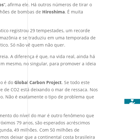
os
“, afirma ele. Há outros números de tirar o
bilhões de bombas de
Hiroshima
. É muita
tico registrou 29 tempestades, um recorde
a Amazônia e se traduziu em uma temporada de
tico. Só não vê quem não quer.
ia. A diferença é que, na vida real, ainda há
sim mesmo, no singular, para promover a ideia
do é do
Global Carbon Project
. Se todo este
rre de CO2 está deixando o mar de ressaca. Nos
ção. Não é exatamente o tipo de problema que
umento do nível do mar é outro fenômeno que
próximos 79 anos, são esperados acréscimos
egunda, 49 milhões. Com 50 milhões de
emos deixar que a continental costa brasileira