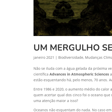
UM MERGULHO SE
janeiro 2021
|
Biodiversidade
,
Mudanças Climá
Não se iluda com a água gelada da próxima vez
científica
Advances in Atmospheric Sciences
a
estão esquentando há, pelo menos, 70 anos. 
Entre 1986 e 2020, o aumento médio do calor 
quem acertar qual dos cinco foi o oceano que 
uma atenção maior a isso?
Oceanos não esquentam do nada. No caso em 