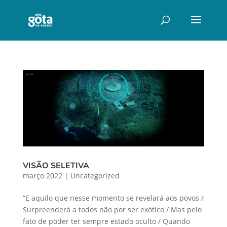
VISÃO SELETIVA
março 2022
|
Uncategorized
“E aquilo que nesse momento se revelará aos povos /
Surpreenderá a todos não por ser exótico / Mas pelo
fato de poder ter sempre estado oculto / Quando