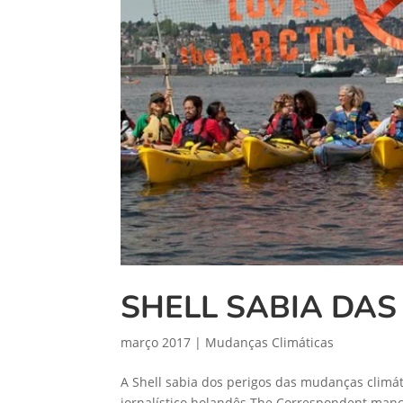
SHELL SABIA DA
março 2017
|
Mudanças Climáticas
A Shell sabia dos perigos das mudanças climá
jornalístico holandês The Correspondent manc