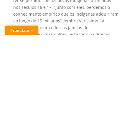
ter se perdido com os povos indígenas dizimados
nos séculos 16 e 17. “Junto com eles, perdemos o
conhecimento empírico que os indígenas adquiriram
ao longo de 15 mil anos”, lembra Veríssimo. “A
bioeconomia é uma dessas janelas de
oportunidades, mas o Brasil está indo na direção
contrária, porque além de não ter políticas públicas
e investimentos nessa área, ainda está destruindo os
recursos naturais que são a base dessa
bioeconomia”.
Veríssimo, Nobre e tantos outros pesquisadores
ecoam em seus estudos o que os povos tradicionais
já sabem há gerações: se queremos o melhor da
Amazônia, temos que dar a ela o melhor que
temos. Isso inclui tecnologia de ponta, políticas
públicas de proteção territorial e, claro, o
compromisso com uma agenda ambiental positiva,
cenário para o qual o governo brasileiro tem fechado
as portas. A próxima oportunidade é logo ali: em