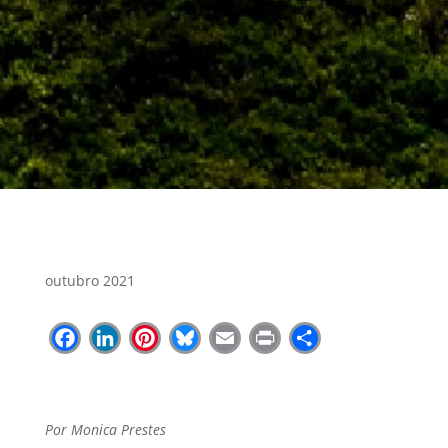
outubro 2021
Facebook
LinkedIn
Pinterest
Bluesky
Email
Print
Share
Por Monica Prestes