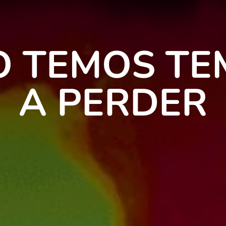
O TEMOS TE
A PERDER