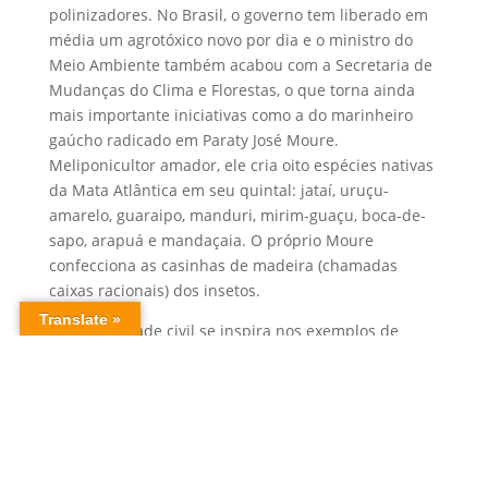
polinizadores. No Brasil, o governo tem liberado em
média um agrotóxico novo por dia e o ministro do
Meio Ambiente também acabou com a Secretaria de
Mudanças do Clima e Florestas, o que torna ainda
mais importante iniciativas como a do marinheiro
gaúcho radicado em Paraty José Moure.
Meliponicultor amador, ele cria oito espécies nativas
da Mata Atlântica em seu quintal: jataí, uruçu-
amarelo, guaraipo, manduri, mirim-guaçu, boca-de-
sapo, arapuá e mandaçaia. O próprio Moure
confecciona as casinhas de madeira (chamadas
caixas racionais) dos insetos.
Ou a sociedade civil se inspira nos exemplos de
Greta Thunberg, dos organizadores do ATL, do
marinheiro José Moure e dos Guarani do Jaraguá ou
será mera espectadora da devastação do planeta.
SAIBA MAIS:
Greta Thunberg, a adolescente sueca que está