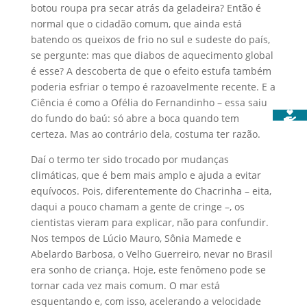
botou roupa pra secar atrás da geladeira? Então é
normal que o cidadão comum, que ainda está
batendo os queixos de frio no sul e sudeste do país,
se pergunte: mas que diabos de aquecimento global
é esse? A descoberta de que o efeito estufa também
poderia esfriar o tempo é razoavelmente recente. E a
Ciência é como a Ofélia do Fernandinho – essa saiu
do fundo do baú: só abre a boca quando tem
certeza. Mas ao contrário dela, costuma ter razão.
Daí o termo ter sido trocado por mudanças
climáticas, que é bem mais amplo e ajuda a evitar
equívocos. Pois, diferentemente do Chacrinha – eita,
daqui a pouco chamam a gente de cringe –, os
cientistas vieram para explicar, não para confundir.
Nos tempos de Lúcio Mauro, Sônia Mamede e
Abelardo Barbosa, o Velho Guerreiro, nevar no Brasil
era sonho de criança. Hoje, este fenômeno pode se
tornar cada vez mais comum. O mar está
esquentando e, com isso, acelerando a velocidade