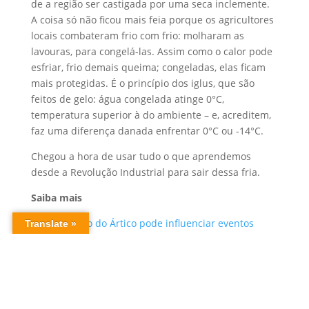
de a região ser castigada por uma seca inclemente.
A coisa só não ficou mais feia porque os agricultores
locais combateram frio com frio: molharam as
lavouras, para congelá-las. Assim como o calor pode
esfriar, frio demais queima; congeladas, elas ficam
mais protegidas. É o princípio dos iglus, que são
feitos de gelo: água congelada atinge 0°C,
temperatura superior à do ambiente – e, acreditem,
faz uma diferença danada enfrentar 0°C ou -14°C.
Chegou a hora de usar tudo o que aprendemos
desde a Revolução Industrial para sair dessa fria.
Saiba mais
Aquecimento do Ártico pode influenciar eventos
climáticos extremos em todo o mundo, diz relatório
Frio no Brasil, calor no Canadá: o que explica as
temperaturas extremas ao redor do globo?
Por que é erro científico usar dias frios para negar