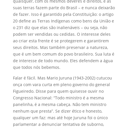
quaisquer, com os mesmos deveres e direitos, e as
suas terras fazem parte do Brasil – e nunca deixarão
de fazer. Isso é garantido pela Constituição: o artigo
20 define as Terras Indígenas como bens da União e
o 231 diz que elas são inalienáveis – ou seja, não
podem ser vendidas ou cedidas. O interesse deles
ao criar esta frente é se protegerem e garantirem
seus direitos. Mas também preservar a natureza,
que é um bem comum do povo brasileiro. Sua luta é
de interesse de todo mundo. Eles defendem a água
que todos nós bebemos.
Falar é fácil. Mas Mario Juruna (1943-2002) cutucou
onça com vara curta em pleno governo do general
Figueiredo. Disse para quem quisesse ouvir no
Congresso Nacional: “Todo ministro é a mesma
panelinha, é a mesma cabeça. Não tem ministro
nenhum que presta”. Se dizer ético e honesto,
qualquer um faz: mas até hoje Juruna foi o único
parlamentar a denunciar tentativa de suborno,