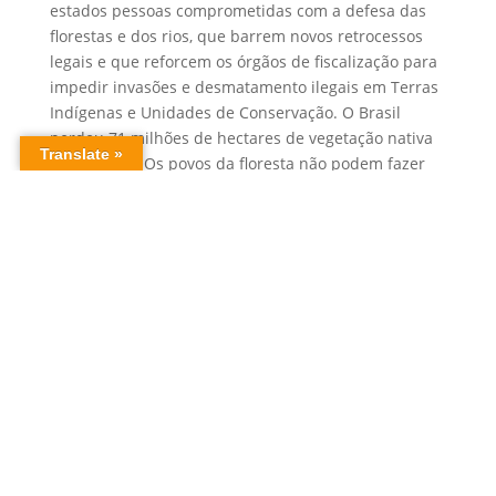
estados pessoas comprometidas com a defesa das
florestas e dos rios, que barrem novos retrocessos
legais e que reforcem os órgãos de fiscalização para
impedir invasões e desmatamento ilegais em Terras
Indígenas e Unidades de Conservação. O Brasil
perdeu 71 milhões de hectares de vegetação nativa
em 30 anos. Os povos da floresta não podem fazer
tudo sozinhos. Eles contam com a nossa ajuda e com
nosso voto.
Saiba mais:
Um milhão de indígenas brasileiros buscam
alternativas para sobreviver
Importância do Brasil na biodiversidade mundial é
maior do que se pensava, dizem cientistas
Brasil teve perda líquida de 71 milhões de hectares
de vegetação nativa em 30 anos
Sem bases de proteção, insegurança em Terras