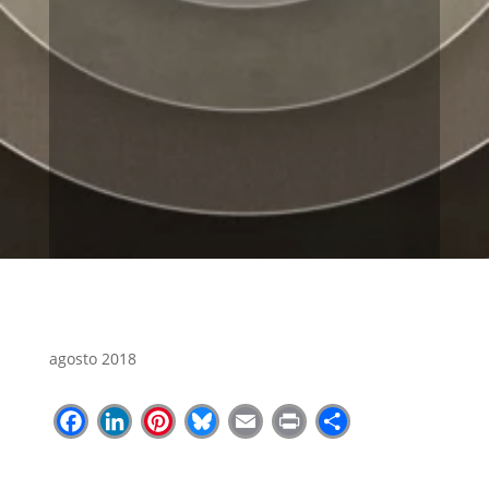
agosto 2018
Facebook
LinkedIn
Pinterest
Bluesky
Email
Print
Share