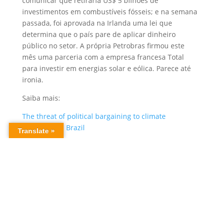
comunicar que retiraria US$ 5 bilhões de
investimentos em combustíveis fósseis; e na semana
passada, foi aprovada na Irlanda uma lei que
determina que o país pare de aplicar dinheiro
público no setor. A própria Petrobras firmou este
mês uma parceria com a empresa francesa Total
para investir em energias solar e eólica. Parece até
ironia.
Saiba mais:
The threat of political bargaining to climate
mitigation in Brazil
‘Barganhas políticas’ ameaçam metas para conter o
aquecimento global
Retrocesso ambiental no Brasil pode custar R$ 20 tri
para resto do mundo, diz estudo
Aliança entre Temer e ruralistas pode custar meta
climática ao Brasil