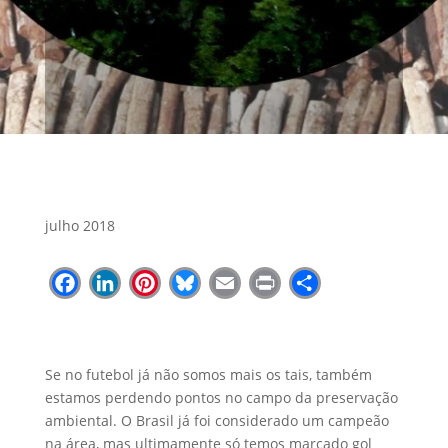
julho 2018
Facebook
LinkedIn
Pinterest
Bluesky
Email
Print
Share
Se no futebol já não somos mais os tais, também
estamos perdendo pontos no campo da preservação
ambiental. O Brasil já foi considerado um campeão
na área, mas ultimamente só temos marcado gol