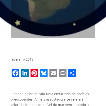
fevereiro 2018
Facebook
LinkedIn
Pinterest
Bluesky
Email
Print
Share
Semana passada caiu uma enxurrada de notícias
preocupantes. A mais assustadora se refere à
velocidade em que o nível do mar vem subindo. E