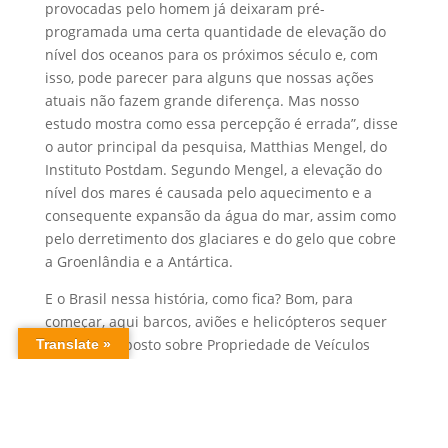
provocadas pelo homem já deixaram pré-
programada uma certa quantidade de elevação do
nível dos oceanos para os próximos século e, com
isso, pode parecer para alguns que nossas ações
atuais não fazem grande diferença. Mas nosso
estudo mostra como essa percepção é errada”, disse
o autor principal da pesquisa, Matthias Mengel, do
Instituto Postdam. Segundo Mengel, a elevação do
nível dos mares é causada pelo aquecimento e a
consequente expansão da água do mar, assim como
pelo derretimento dos glaciares e do gelo que cobre
a Groenlândia e a Antártica.
E o Brasil nessa história, como fica? Bom, para
começar, aqui barcos, aviões e helicópteros sequer
pagam o Imposto sobre Propriedade de Veículos
Automotores (IPVA). E, sofrendo o forte lobby da
mineradora Vale, que escoa boa parte de sua
produção por via marinha, o governo tem feito de
tudo para que a conta o acordo da Organização